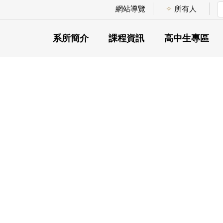
網站導覽
✧
所有人
系所宗旨
老師
修業規則
校慶活動：系友回娘家
優秀學長姐的故事
學生
教育目標與核
各學年入
系友
系所簡介
課程資訊
高中生專區