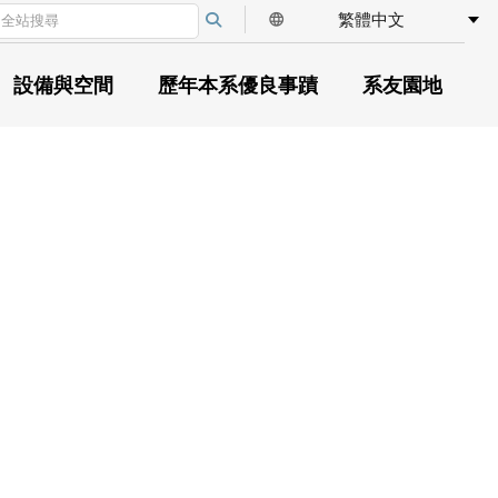
繁體中文
language
心能力
學必修
系友深造與專業進階
招生訊息
傑出系友表揚辦法
系所沿革
畢業規定
獎學金訊息
師資簡介
課程地圖
系友創業與專業實踐
歷屆得獎名單和照片
本系與學校空間
輔大職治開箱
教學特色
醫學人文
設備與空間
歷年本系優良事蹟
系友園地